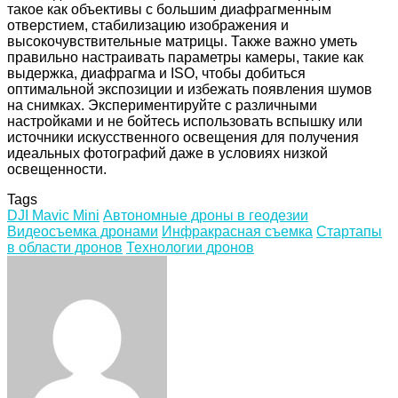
такое как объективы с большим диафрагменным
отверстием, стабилизацию изображения и
высокочувствительные матрицы. Также важно уметь
правильно настраивать параметры камеры, такие как
выдержка, диафрагма и ISO, чтобы добиться
оптимальной экспозиции и избежать появления шумов
на снимках. Экспериментируйте с различными
настройками и не бойтесь использовать вспышку или
источники искусственного освещения для получения
идеальных фотографий даже в условиях низкой
освещенности.
Tags
DJI Mavic Mini
Автономные дроны в геодезии
Видеосъемка дронами
Инфракрасная съемка
Стартапы
в области дронов
Технологии дронов
Facebook
Twitter
LinkedIn
Tumblr
Pinterest
Reddit
VKontakte
Odnoklassniki
Skype
WhatsApp
Telegram
Viber
Share
Print
via
Email