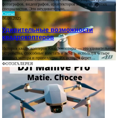
фотографов, видеографов, архитекторов и многих других
специалистов. Это неудивительно,…
Статьи
06.09.2025
Удивительные возможности
квадрокоптеров
История квадрокоптеров Квадрокоптеры — это удивительные
устройства, способные взлетать и летать, используя четыре
мощных мотора и пропеллеры. Их история берет…
ФОТОГАЛЕРЕЯ