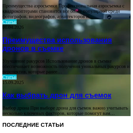
Преимущества аэросъемки Профессиональная аэросъемка с
квадрокоптерами становится все более популярной среди
фотографов, видеографов, архитекторов и…
Статьи
01.04.2026
Преимущества использования
дронов в съемке
Улучшение ракурсов Использование дронов в съемке
обеспечивает возможность получения уникальных ракурсов и
перспектив, которые ранее…
Статьи
15.09.2025
Как выбрать дрон для съемок
Выбор дрона При выборе дрона для съемок важно учитывать
несколько ключевых факторов, которые помогут вам…
ПОСЛЕДНИЕ СТАТЬИ