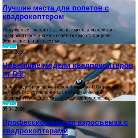
Лучшие места для полетов с
квадрокоптером
Популярные локации Идеальные места для полетов с
квадрокоптером должны сочетать красоту природы,
безопасность и интересные…
Статьи
17.06.2026
Новейшие модели квадрокоптеров
от DJI
Новые модели квадрокоптеров Компания DJI продолжает
радовать своих поклонников новыми моделями
квадрокоптеров, предлагая передовые технологии…
Статьи
05.04.2026
Профессиональная аэросъемка с
квадрокоптерами