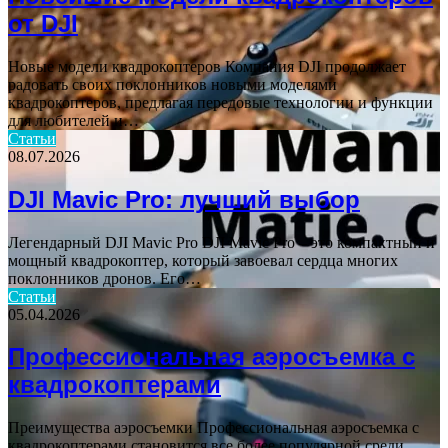
от DJI
Новые модели квадрокоптеров Компания DJI продолжает
радовать своих поклонников новыми моделями
квадрокоптеров, предлагая передовые технологии и функции
для любителей и…
Статьи
08.07.2026
DJI Mavic Pro: лучший выбор
Легендарный DJI Mavic Pro DJI Mavic Pro – это компактный и
мощный квадрокоптер, который завоевал сердца многих
поклонников дронов. Его…
Статьи
05.04.2026
Профессиональная аэросъемка с
квадрокоптерами
Преимущества аэросъемки Профессиональная аэросъемка с
квадрокоптерами становится все более популярной среди