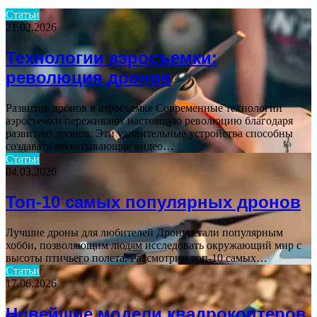
Статьи
21.02.2026
Технологии аэросъемки:
революция дронов
Развитие дронов в аэросъемке Современные технологии
аэросъемки переживают настоящую революцию благодаря
развитию дронов. Эти удивительные устройства способны
создавать захватывающие видео…
Статьи
04.03.2026
Топ-10 самых популярных дронов
Лучшие дроны для любителей Дроны стали популярным
хобби, позволяющим людям исследовать окружающий мир с
высоты птичьего полета. Рассмотрим топ-10 самых…
Статьи
17.06.2026
Новейшие модели квадрокоптеров