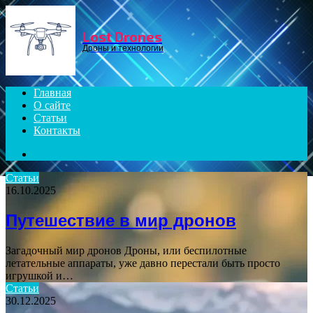
Menu
Lost Drones
Дроны и технологии
Главная
О сайте
Статьи
Контакты
Search
for
Статьи
16.10.2025
Путешествие в мир дронов
Загадочный мир дронов Дроны, или беспилотные
летательные аппараты, уже давно перестали быть просто
игрушкой и…
Статьи
30.12.2025