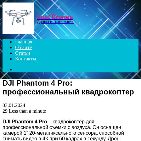
Menu
Lost Drones
Дроны и технологии
Главная
О сайте
Статьи
Контакты
Search
for
DJI Phantom 4 Pro:
профессиональный квадрокоптер
03.01.2024
29
Less than a minute
DJI Phantom 4 Pro
– квадрокоптер для
профессиональной съемки с воздуха. Он оснащен
камерой 1” 20-мегапиксельного сенсора, способной
снимать видео в 4К при 60 кадрах в секунду. Дрон