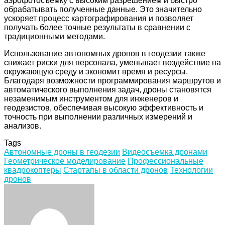
аэрофотосъемку с высоким разрешением и быстро
обрабатывать полученные данные. Это значительно
ускоряет процесс картографирования и позволяет
получать более точные результаты в сравнении с
традиционными методами.
Использование автономных дронов в геодезии также
снижает риски для персонала, уменьшает воздействие на
окружающую среду и экономит время и ресурсы.
Благодаря возможности программирования маршрутов и
автоматического выполнения задач, дроны становятся
незаменимым инструментом для инженеров и
геодезистов, обеспечивая высокую эффективность и
точность при выполнении различных измерений и
анализов.
Tags
Автономные дроны в геодезии
Видеосъемка дронами
Геометрическое моделирование
Профессиональные
квадрокоптеры
Стартапы в области дронов
Технологии
дронов
Facebook
Twitter
LinkedIn
Tumblr
Pinterest
Reddit
VKontakte
Odnoklassniki
Skype
WhatsApp
Telegram
Viber
Share
Print
via
Email